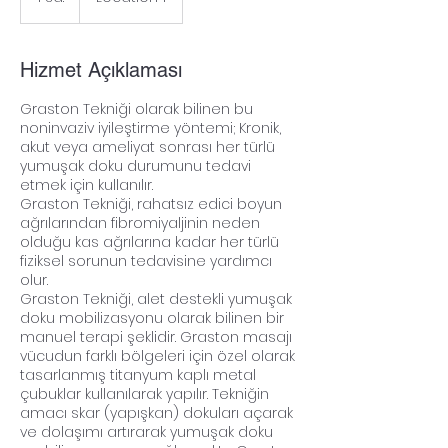
s
a
Hizmet Açıklaması
Graston Tekniği olarak bilinen bu
noninvaziv iyileştirme yöntemi; Kronik,
akut veya ameliyat sonrası her türlü
yumuşak doku durumunu tedavi
etmek için kullanılır.
Graston Tekniği, rahatsız edici boyun
ağrılarından fibromiyaljinin neden
olduğu kas ağrılarına kadar her türlü
FizyoKalkan kliniğinde yaptığımız
uygulamalar ve egzersiz yaklaşımlarıyla
fiziksel sorunun tedavisine yardımcı
vücut farkındalığınızı yükseltmeyi , hareket
olur.
kabiliyetinizi artırmayı hedefliyoruz.
Graston Tekniği, alet destekli yumuşak
doku mobilizasyonu olarak bilinen bir
Ağrısız Bir Hayat Mümkün !
manuel terapi şeklidir. Graston masajı
vücudun farklı bölgeleri için özel olarak
tasarlanmış titanyum kaplı metal
çubuklar kullanılarak yapılır. Tekniğin
amacı skar (yapışkan) dokuları açarak
ve dolaşımı artırarak yumuşak doku