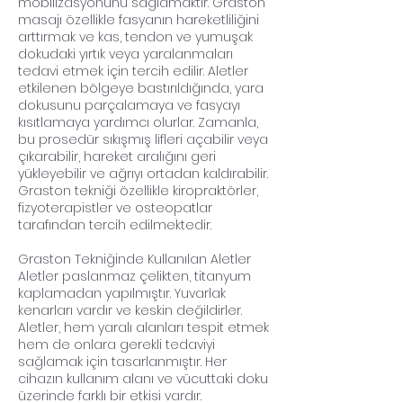
mobilizasyonunu sağlamaktır. Graston
masajı özellikle fasyanın hareketliliğini
arttırmak ve kas, tendon ve yumuşak
dokudaki yırtık veya yaralanmaları
tedavi etmek için tercih edilir. Aletler
etkilenen bölgeye bastırıldığında, yara
dokusunu parçalamaya ve fasyayı
kısıtlamaya yardımcı olurlar. Zamanla,
bu prosedür sıkışmış lifleri açabilir veya
çıkarabilir, hareket aralığını geri
yükleyebilir ve ağrıyı ortadan kaldırabilir.
Graston tekniği özellikle kiropraktörler,
fizyoterapistler ve osteopatlar
tarafından tercih edilmektedir.
Graston Tekniğinde Kullanılan Aletler
Aletler paslanmaz çelikten, titanyum
kaplamadan yapılmıştır. Yuvarlak
kenarları vardır ve keskin değildirler.
Aletler, hem yaralı alanları tespit etmek
hem de onlara gerekli tedaviyi
sağlamak için tasarlanmıştır. Her
cihazın kullanım alanı ve vücuttaki doku
üzerinde farklı bir etkisi vardır.