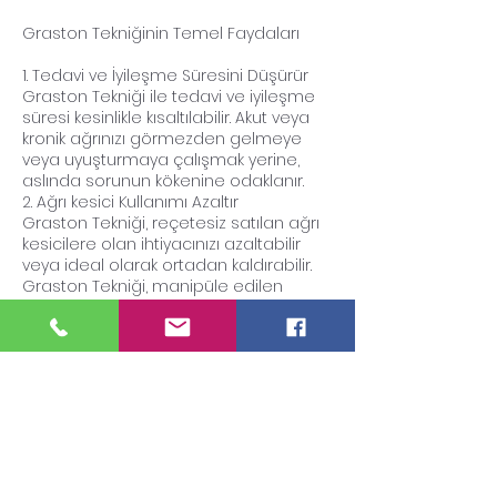
Graston Tekniğinin Temel Faydaları
1. Tedavi ve İyileşme Süresini Düşürür
Graston Tekniği ile tedavi ve iyileşme
süresi kesinlikle kısaltılabilir. Akut veya
kronik ağrınızı görmezden gelmeye
veya uyuşturmaya çalışmak yerine,
aslında sorunun kökenine odaklanır.
2. Ağrı kesici Kullanımı Azaltır
Graston Tekniği, reçetesiz satılan ağrı
kesicilere olan ihtiyacınızı azaltabilir
veya ideal olarak ortadan kaldırabilir.
Graston Tekniği, manipüle edilen
bölgelerde cilt sıcaklığını ve kan akışını
artırmak için yapılan çalışmalarda
gösterilmiştir. Yaralanma bölgesine
daha fazla kan akışı vücudun toksinleri
ve ölü hücreleri atmasına yardımcı
olur ve iyileşmeyi hızlandırır. Egzersiz
genel kan akışını ve oksijen seviyelerini
arttırdığı gibi, bu teknik de bunu
vücudunuzun belirli bölgelerine